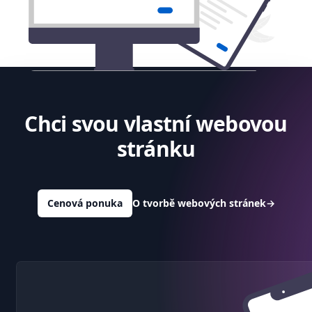
Chci svou vlastní webovou
stránku
Cenová ponuka
O tvorbě webových stránek
→